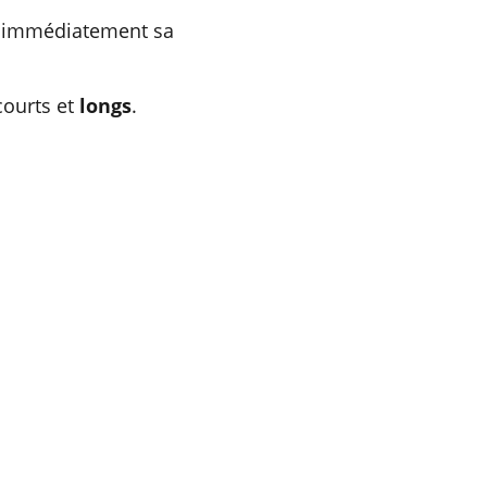
re immédiatement sa 
courts et
longs
.