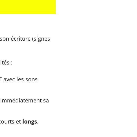
son écriture (signes 
tés :
 avec les sons 
re immédiatement sa 
courts et
longs
.