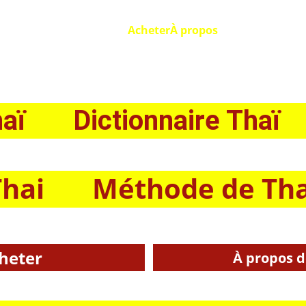
Accueil
Acheter
À propos
ï       Dictionnaire Thaï
Thai       Méthode de Th
heter
À propos 