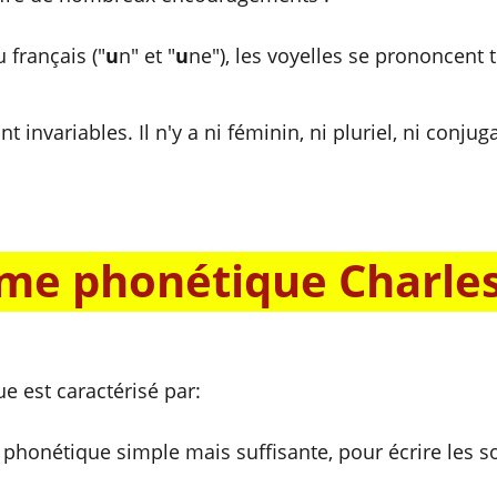
 français ("
u
n" et "
u
ne"), les voyelles se prononcent
 invariables. Il n'y a ni féminin, ni pluriel, ni conjuga
ème phonétique Charle
 est caractérisé par:
phonétique simple mais suffisante, pour écrire les so