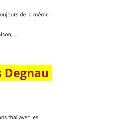
 toujours de la même 
ison, ...
s Degnau
ns thaï avec les 